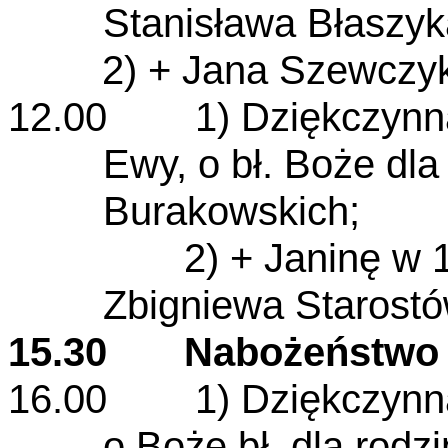
Stanisława Błaszyk
2) + Jana Szewczyka
12.00 1) Dziękczynna z
Ewy, o bł. Boże dla
Burakowskich;
2) + Janinę w 10 roc
Zbigniewa Starostó
15.30 Nabożeństwo
16.00
1)
Dziękczynna
o Boże bł. dla rodz