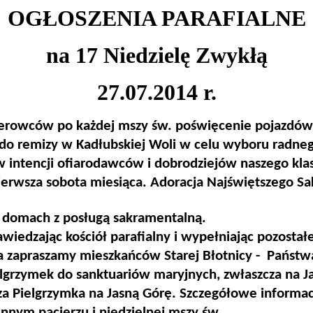
OGŁOSZENIA PARAFIALNE
na 17 Niedzielę Zwykłą
27.07.2014 r.
a kierowców po każdej mszy św. poświęcenie pojazdów
 do remizy w Kadłubskiej Woli w celu wyboru radne
 intencji ofiarodawców i dobrodziejów naszego klas
ierwsza sobota miesiąca. Adoracja Najświętszego S
 domach z posługą sakramentalną.
awiedzając kościół parafialny i wypełniając pozost
a zapraszamy mieszkańców Starej Błotnicy - Państwa:
elgrzymek do sanktuariów maryjnych, zwłaszcza na Ja
za Pielgrzymka na Jasną Górę. Szczegółowe informac
nnym pacierzu i niedzielnej mszy św.