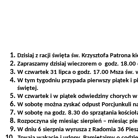
1.
Dzisiaj z racji święta św. Krzysztofa Patron
2.
Zapraszamy dzisiaj wieczorem o godz. 18.00
3.
W czwartek 31 lipca o godz. 17.00 Msza św. w
4.
W tym tygodniu przypada pierwszy piątek i p
świętej.
5.
W czwartek i w piątek odwiedziny chorych w
6.
W sobotę można zyskać odpust Porcjunkuli n
7.
W sobotę na godz. 8.30 do sprzątania kościoł
8.
Rozpoczyna się miesiąc sierpień – miesiąc pi
9.
W dniu 6 sierpnia wyrusza z Radomia 36 Pies
10.
Trwają wakacje i urlopy. Pamiętajmy o codzie