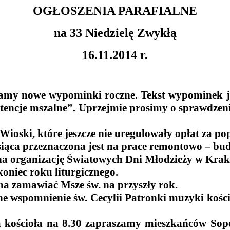
OGŁOSZENIA PARAFIALNE
na 33 Niedzielę Zwykłą
16.11.2014 r.
ytamy nowe wypominki roczne. Tekst wypominek je
intencje mszalne”. Uprzejmie prosimy o sprawdzen
ioski, które jeszcze nie uregulowały opłat za pop
i miesiąca przeznaczona jest na prace remontowo 
a na organizację Światowych Dni Młodzieży w Kra
koniec roku liturgicznego.
żna zamawiać Msze św. na przyszły rok.
e wspomnienie św. Cecylii Patronki muzyki kości
ia kościoła na 8.30 zapraszamy mieszkańców Sop