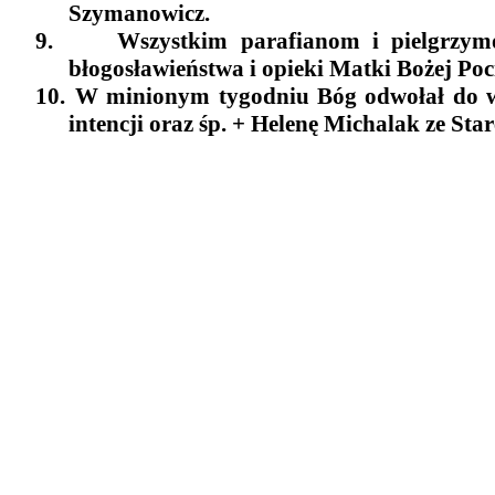
Szymanowicz.
9.
Wszystkim parafianom i pielgrzym
błogosławieństwa i opieki Matki Bożej Poc
10.
W minionym tygodniu Bóg odwołał do wi
intencji oraz śp. + Helenę Michalak ze St