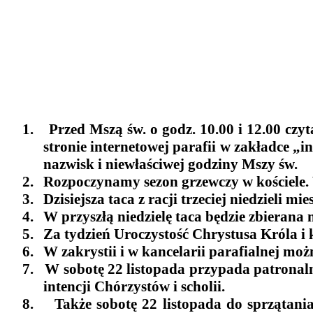
1.
Przed Mszą św. o godz. 10.00 i 12.00 cz
stronie internetowej parafii w zakładce „
nazwisk i niewłaściwej godziny Mszy św.
2.
Rozpoczynamy sezon grzewczy w kościele. W
3.
Dzisiejsza taca z racji trzeciej niedziel
4.
W przyszłą niedzielę taca będzie zbieran
5.
Za tydzień Uroczystość Chrystusa Króla i 
6.
W zakrystii i w kancelarii parafialnej mo
7.
W sobotę 22 listopada przypada patronaln
intencji Chórzystów i scholii.
8.
Także sobotę 22 listopada do sprzątan