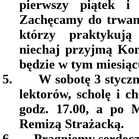
pierwszy piątek i 
Zachęcamy do trwani
którzy praktykują
niechaj przyjmą Kom
będzie w tym miesiąc
5.
W sobotę 3 stycz
lektorów, scholę i c
godz. 17.00, a po 
Remizą Strażacką.
6.
Pragniemy serdec