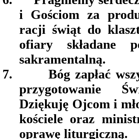
i Gościom za produ
racji świąt do klas
ofiary składane 
sakramentalną.
7.
Bóg zapłać wszy
przygotowanie Św
Dziękuję Ojcom i mło
kościele oraz minis
oprawę liturgiczną.