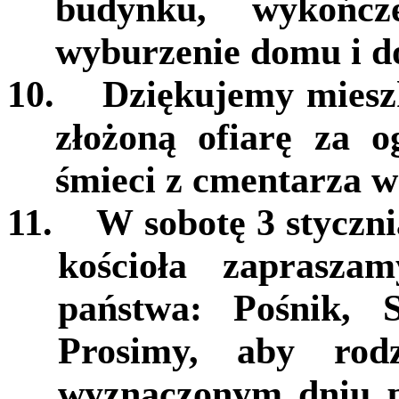
budynku, wykończ
wyburzenie domu i d
10.
Dziękujemy miesz
złożoną ofiarę za o
śmieci z cmentarza w
11.
W sobotę 3 styczni
kościoła zaprasza
państwa: Pośnik, 
Prosimy, aby rod
wyznaczonym dniu p