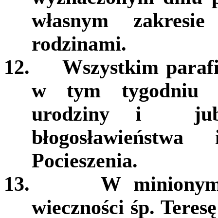
własnym zakresie
rodzinami.
12.
Wszystkim paraf
w tym tygodniu o
urodziny i jubi
błogosławieństw
Pocieszenia.
13.
W minionym
wieczności śp. Teres