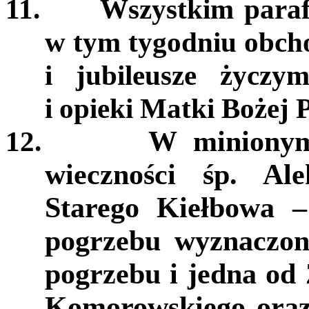
11.
Wszystkim paraf
w tym tygodniu obcho
i jubileusze życzy
i opieki Matki Bożej P
12.
W minionym
wieczności śp. Ale
Starego Kiełbowa –
pogrzebu wyznaczono
pogrzebu i jedna od
Komorowskiego oraz 