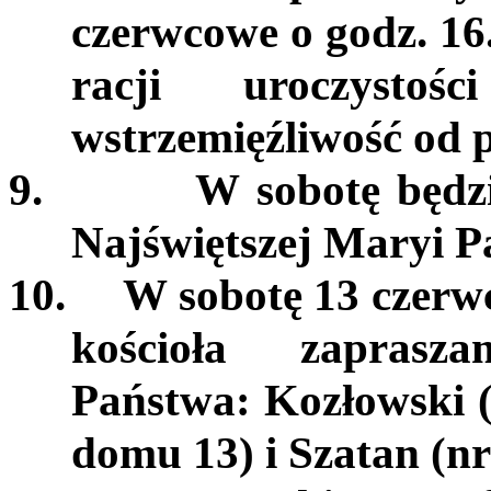
czerwcowe o godz. 16.
racji uroczysto
wstrzemięźliwość od
9.
W sobotę będz
Najświętszej Maryi P
10.
W sobotę 13 czerwc
kościoła zapras
Państwa: Kozłowski (
domu 13) i Szatan (n