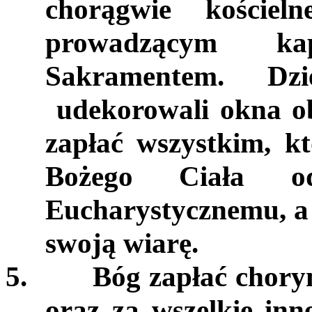
chorągwie kościel
prowadzącym ka
Sakramentem. Dzi
udekorowali okna ob
zapłać wszystkim, kt
Bożego Ciała od
Eucharystycznemu, a 
swoją wiarę.
5.
Bóg zapłać chorym
oraz za wszelkie inn