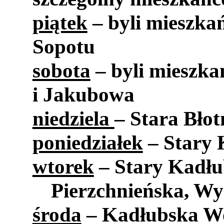
piątek
– byli mieszka
Sopotu
sobota
– byli mieszk
i Jakubowa
niedziela
– Stara Błot
poniedziałek
– Stary 
wtorek
– Stary Kadłu
Pierzchnieńska, W
środa
– Kadłubska Wo