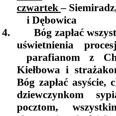
czwartek
– Siemiradz
i Dębowica
4.
Bóg zapłać wszyst
uświetnienia proce
parafianom z Chr
Kiełbowa i strażako
Bóg zapłać asyście, c
dziewczynkom sypi
pocztom, wszystk