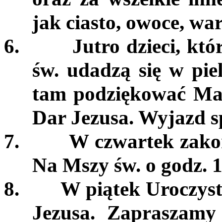
jak ciasto, owoce, wa
6.
Jutro dzieci, kt
św. udadzą się w pi
tam podziękować Mat
Dar Jezusa. Wyjazd sp
7.
W czwartek zako
Na Mszy św. o godz. 1
8.
W piątek Uroczyst
Jezusa. Zapraszamy