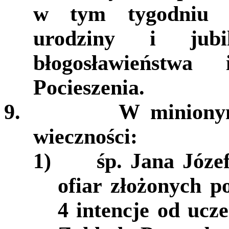
w tym tygodniu o
urodziny i jubi
błogosławieństw
Pocieszenia.
9.
W miniony
wieczności:
1)
śp. Jana Józe
ofiar złożonych 
4 intencje od ucz