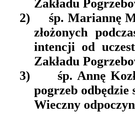
Zakładu Pogrzeb
2)
śp. Mariannę M
złożonych podcz
intencji od ucze
Zakładu Pogrzebo
3)
śp. Annę Koz
pogrzeb odbędzie s
Wieczny odpoczyne