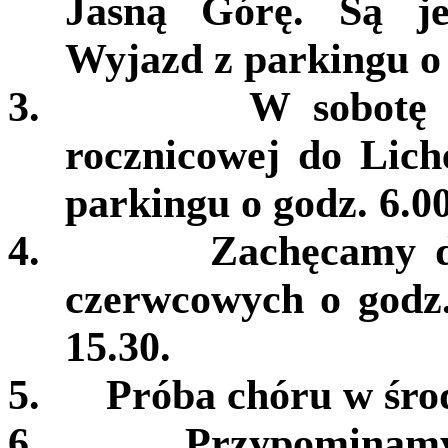
Jasną Górę. Są je
Wyjazd z parkingu o 
3.
W sobotę 
rocznicowej do Lich
parkingu o godz. 6.00
4.
Zachęcamy d
czerwcowych o godz.
15.30.
5.
Próba chóru w środ
6.
Przypominamy,