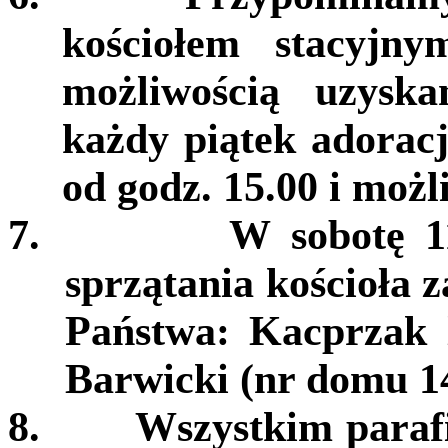
kościołem stacyjn
możliwością uzysk
każdy piątek adorac
od godz. 15.00 i możl
7.
W sobotę 1
sprzątania kościoła
Państwa: Kacprzak 
Barwicki (nr domu 14
8.
Wszystkim paraf