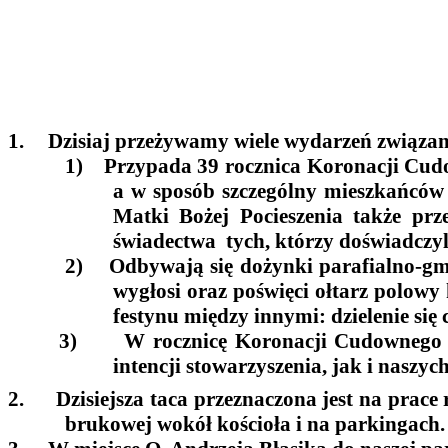
1.
Dzisiaj przeżywamy wiele wydarzeń związan
1)
Przypada 39 rocznica Koronacji Cud
a w sposób szczególny mieszkańców 
Matki Bożej Pocieszenia także prz
świadectwa tych, którzy doświadczyl
2)
Odbywają się dożynki parafialno-gmi
wygłosi oraz poświęci ołtarz polow
festynu między innymi: dzielenie się
3)
W rocznicę Koronacji Cudownego O
intencji stowarzyszenia, jak i naszych
2.
Dzisiejsza
taca przeznaczona jest
na prace
brukowej wokół kościoła i na parkingach.