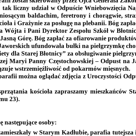
rafii został skierowany przez Ojca Generała Zak
 tak liczny udział w Odpuście Wniebowzięcia Na
 niosącym baldachim, feretrony i chorągwie, st
cioła i Grażynie za posługę na plebanii. Bóg zap
Wójta i Pani Dyrektor Zespołu Szkół w Błotnicy 
Jasną Górę.
Bóg zapłać za ofiarowanie produktó
 Jaworskich ufundowała bułki na pielgrzymkę ch
ty dla Starej Błotnicy” za obsługiwanie pielgrz
szej Maryi Panny Częstochowskiej –
Odpust na Ja
wiązuje wstrzemięźliwość od pokarmów mięsnych.
parafii można oglądać zdjęcia z Uroczystości Od
 sprzątania kościoła zapraszamy mieszkańców S
mu 23).
ę następujące osoby:
zamieszkały w Starym Kadłubie, parafia tutejsza