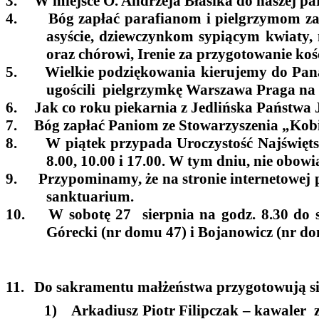
3.
W miejsce O. Andrzeja Błasika do naszej pa
4.
Bóg zapłać parafianom i pielgrzymom za
asyście, dziewczynkom sypiącym kwiaty,
oraz chórowi, Irenie za przygotowanie koś
5.
Wielkie podziękowania kierujemy do Pana 
ugościli pielgrzymkę Warszawa Praga na 
6.
Jak co roku piekarnia z Jedlińska Państwa
7.
Bóg zapłać Paniom ze Stowarzyszenia „Kobie
8.
W piątek przypada Uroczystość Najświęt
8.00, 10.00 i 17.00. W tym dniu, nie obo
9.
Przypominamy, że na stronie internetowej 
sanktuarium.
10.
W sobotę 27 sierpnia na godz. 8.30 do
Górecki (nr domu 47) i Bojanowicz (nr do
11.
Do sakramentu małżeństwa przygotowują si
1)
Arkadiusz Piotr Filipczak – kawaler 