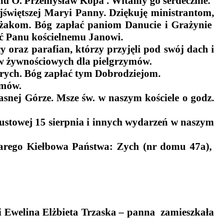
onu O. Przemysław Kopa . Witamy go serdecznie.
jświętszej Maryi Panny. Dziękuję ministrantom,
rażakom. Bóg zapłać paniom Danucie i Grażynie
łać Panu kościelnemu Janowi.
oraz parafian, którzy przyjęli pod swój dach i
w żywnościowych dla pielgrzymów.
orych. Bóg zapłać tym Dobrodziejom.
ymów.
snej Górze. Msze św. w naszym kościele o godz.
pustowej 15 sierpnia i innych wydarzeń w naszym
tarego Kiełbowa Państwa: Zych (nr domu 47a),
 i Ewelina Elżbieta Trzaska – panna zamieszkała