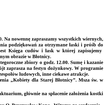
0. Na nowennę zapraszamy wszystkich wiernych,
ania podziękowań za otrzymane łaski i próśb do
 jest Księga cudów i łask w której zapisujemy
nym obrazie w Błotnicy.
tegoroczne zbiory o godz. 12.00. Sumę i kazanie
Wójt zaprasza na festyn dożynkowy. W programie
 zespołów ludowych, inne ciekawe atrakcje.
ia „Kobiety dla Starej Błotnicy”. Msza św. w
tuarium, głównie na spłacenie
założenia kostki