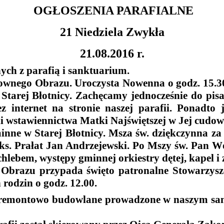
OGŁOSZENIA PARAFIALNE
21 Niedziela Zwykła
21.08.2016 r.
ych z parafią i sanktuarium.
ownego Obrazu. Uroczysta Nowenna o godz. 15.3
Starej Błotnicy. Zachęcamy jednocześnie do pis
ez internet na stronie naszej parafii. Ponadto
i wstawiennictwa Matki Najświętszej w Jej cudow
nne w Starej Błotnicy. Msza św. dziękczynna za 
y ks. Prałat Jan Andrzejewski. Po Mszy św. Pan 
 chlebem, występy gminnej orkiestry dętej, kapel i
brazu przypada święto patronalne Stowarzyszen
 rodzin o godz. 12.00.
 remontowo budowlane prowadzone w naszym sank