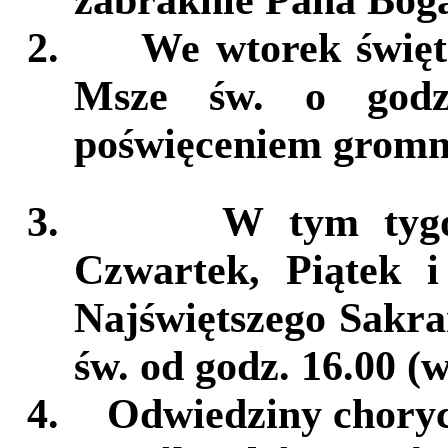
2.
We wtorek święt
Msze św. o godz
poświęceniem gromn
3.
W tym tygo
Czwartek, Piątek i
Najświętszego Sakra
św. od godz. 16.00 (
4.
Odwiedziny choryc