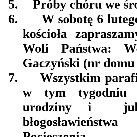
5.
Próby chóru we śro
6.
W sobotę 6 lutego
kościoła zaprasza
Woli Państwa: W
Gaczyński (nr domu 
7.
Wszystkim paraf
w tym tygodniu o
urodziny i jub
błogosławieństw
Pocieszenia.