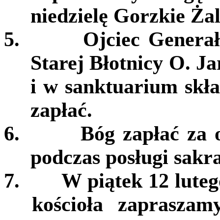
niedzielę Gorzkie Żal
5.
Ojciec Genera
Starej Błotnicy O. Ja
i w sanktuarium skł
zapłać.
6.
Bóg zapłać za 
podczas posługi sak
7.
W piątek 12 luteg
kościoła zapraszam