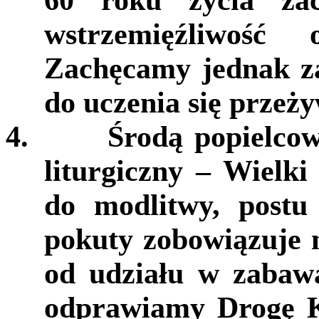
60 roku życia za
wstrzemięźliwość
Zachęcamy jednak za
do uczenia się przeży
4.
Środą popielco
liturgiczny – Wielk
do modlitwy, postu
pokuty zobowiązuje 
od udziału w zabawa
odprawiamy Drogę K