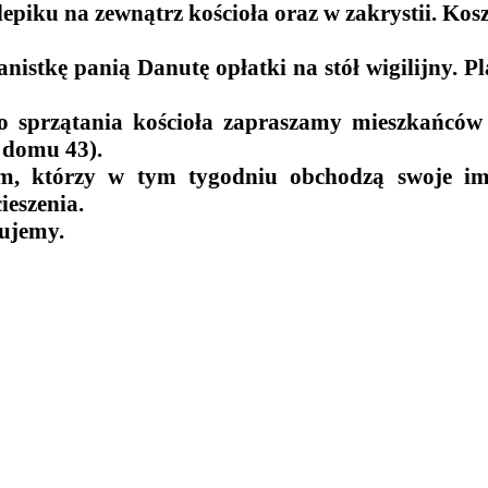
piku na zewnątrz kościoła oraz w zakrystii. Koszt
nistkę panią Danutę opłatki na stół wigilijny. P
o sprzątania kościoła zapraszamy mieszkańców
 domu 43).
, którzy w tym tygodniu obchodzą swoje imi
ieszenia.
kujemy.