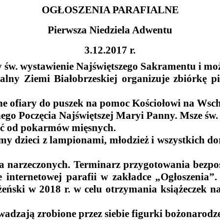
OGŁOSZENIA PARAFIALNE
Pierwsza Niedziela Adwentu
3.12.2017 r.
y św. wystawienie Najświętszego Sakramentu i moż
lny Ziemi Białobrzeskiej organizuje zbiórkę p
ne ofiary do puszek na pomoc Kościołowi na Wsch
o Poczęcia Najświętszej Maryi Panny. Msze św. o g
wość od pokarmów mięsnych.
my dzieci z lampionami, młodzież i wszystkich d
dla narzeczonych. Terminarz przygotowania bezpo
e internetowej parafii w zakładce „Ogłoszenia”.
eński w 2018 r. w celu otrzymania książeczek n
wadzają zrobione przez siebie figurki bożonarodze