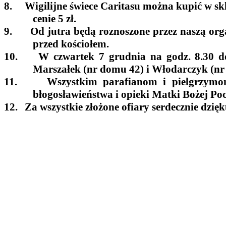
8.
Wigilijne świece Caritasu można kupić w skle
cenie 5 zł.
9.
Od jutra będą roznoszone przez naszą orga
przed kościołem.
10.
W czwartek 7 grudnia na godz. 8.30 d
Marszałek (nr domu 42) i Włodarczyk (nr
11.
Wszystkim parafianom i pielgrzymom
błogosławieństwa i opieki Matki Bożej Poc
12.
Za wszystkie złożone ofiary serdecznie dzię