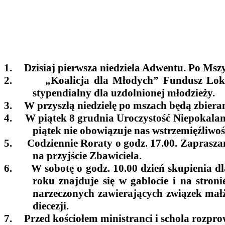
1.
Dzisiaj pierwsza niedziela Adwentu. Po Msz
2.
„Koalicja dla Młodych” Fundusz Loka
stypendialny dla uzdolnionej młodzieży.
3.
W przyszłą niedzielę po mszach będą zbiera
4.
W piątek 8 grudnia Uroczystość Niepokalaneg
piątek nie obowiązuje nas wstrzemięźli
5.
Codziennie Roraty o godz. 17.00. Zaprasza
na przyjście Zbawiciela.
6.
W sobotę o godz. 10.00 dzień skupienia 
roku znajduje się w gablocie i na stroni
narzeczonych zawierających związek małż
diecezji.
7.
Przed kościołem ministranci i schola rozpro