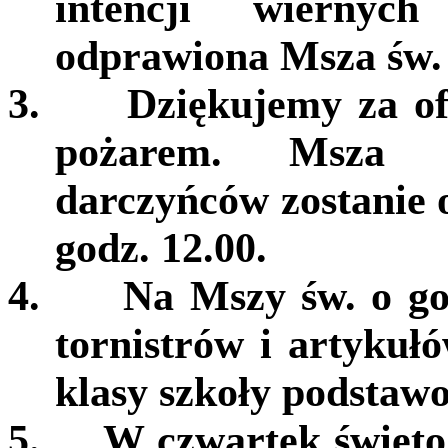
intencji wiernyc
odprawiona Msza św. 
3.
Dziękujemy za of
pożarem. Msza d
darczyńców zostanie 
godz. 12.00.
4.
Na Mszy św. o go
tornistrów i artykuł
klasy szkoły podstaw
5.
W czwartek święto