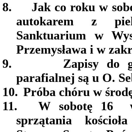
8.
Jak co roku w sob
autokarem z pie
Sanktuarium w Wys
Przemysława i
w zakr
9.
Zapisy do g
parafialnej są u O. Se
10.
Próba chóru w środę
11.
W sobotę 16 w
sprzątania kościo