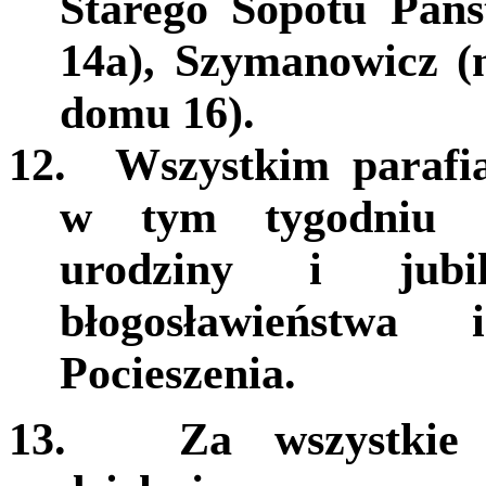
Starego Sopotu Pań
14a), Szymanowicz (n
domu 16).
12.
Wszystkim parafi
w tym tygodniu o
urodziny i jubi
błogosławieństw
Pocieszenia.
13.
Za wszystkie 