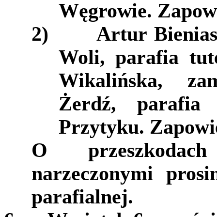
Węgrowie. Zapowi
2)
Artur Bienia
Woli, parafia tu
Wikalińska, za
Żerdź, parafi
Przytyku. Zapowi
O przeszkodach
narzeczonymi prosi
parafialnej.