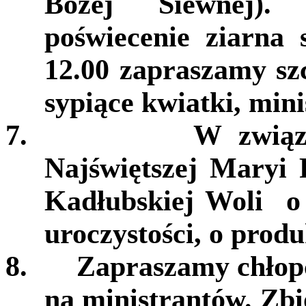
Bożej Siewnej)
poświecenie ziarna
12.00 zapraszamy szc
sypiące kwiatki, mini
7.
W związ
Najświętszej Maryi
Kadłubskiej Woli o
uroczystości, o prod
8.
Zapraszamy chłopc
na ministrantów. Zbi