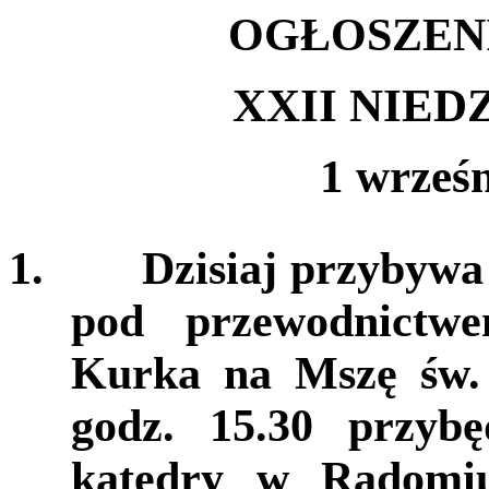
OGŁOSZEN
XXII NIE
1 wrześ
1.
Dzisiaj przybywa
pod przewodnictw
Kurka na Mszę św. 
godz. 15.30 przybę
katedry w Radomi