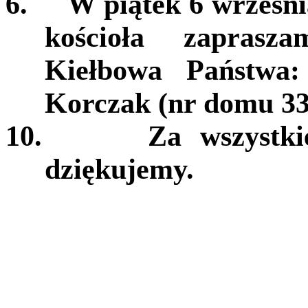
6.
W piątek 6 wrześni
kościoła zaprasz
Kiełbowa Państwa
Korczak (nr domu 33)
10.
Za wszystki
dziękujemy.