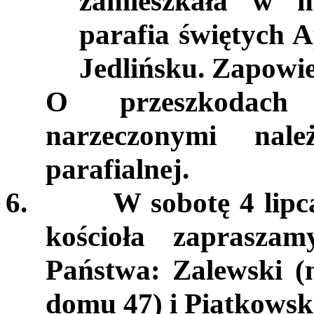
zamieszkała w m
parafia świętych 
Jedlińsku. Zapowie
O przeszkodach 
narzeczonymi nale
parafialnej.
6.
W sobotę 4 lipc
kościoła zaprasza
Państwa: Zalewski (
domu 47) i Piątkowsk