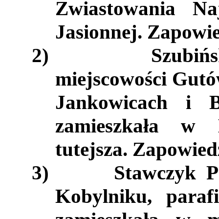
Zwiastowania Na
Jasionnej. Zapowi
2)
Szubiń
miejscowości Gutó
Jankowicach i B
zamieszkała w K
tutejsza. Zapowied
3)
Stawczyk P
Kobylniku, paraf