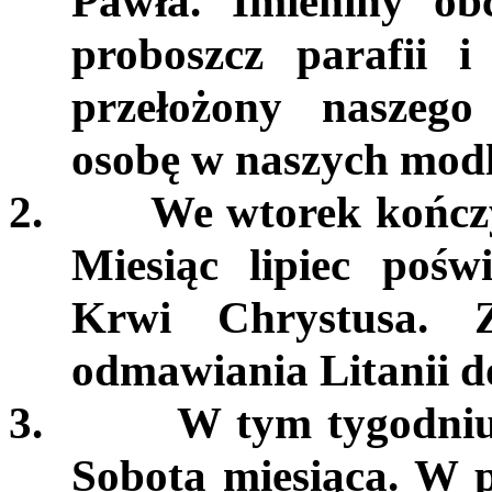
Pawła. Imieniny ob
proboszcz parafii i
przełożony naszego
osobę w naszych modl
2.
We wtorek kończ
Miesiąc lipiec pośw
Krwi Chrystusa. 
odmawiania Litanii d
3.
W tym tygodniu
Sobota miesiąca. W p