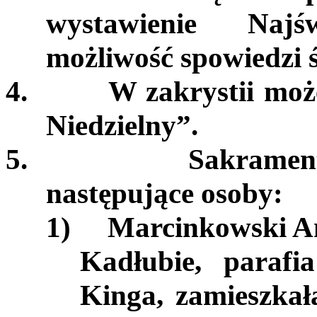
wystawienie Najś
możliwość spowiedzi ś
4.
W zakrystii mo
Niedzielny”.
5.
Sakramen
następujące osoby:
1)
Marcinkowski An
Kadłubie, parafi
Kinga, zamieszkał