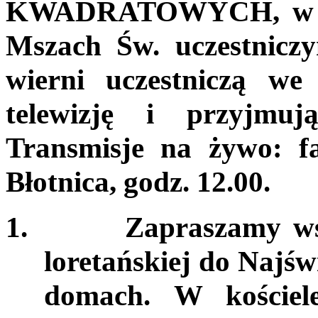
KWADRATOWYCH, w nas
Mszach Św. uczestnicz
wierni uczestniczą w
telewizję i przyjmu
Transmisje na żywo: f
Błotnica, godz. 12.00.
1.
Zapraszamy wsz
loretańskiej do Najś
domach. W kościel