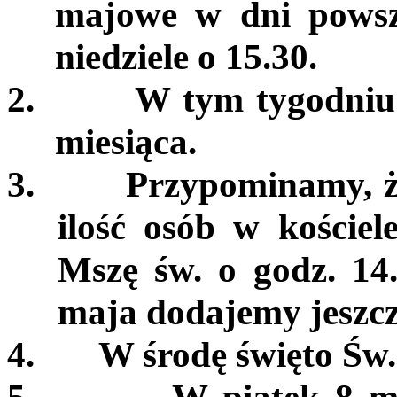
majowe w dni powsze
niedziele o 15.30.
2.
W tym tygodniu
miesiąca.
3.
Przypominamy, ż
ilość osób w koście
Mszę św. o godz. 14.
maja dodajemy jeszcze
4.
W środę święto Św.