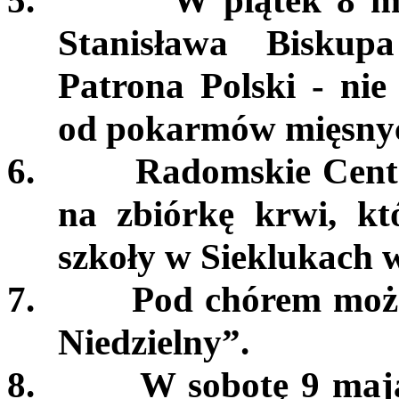
5.
W piątek 8 ma
Stanisława Bisku
Patrona Polski - nie
od pokarmów mięsny
6.
Radomskie Cent
na zbiórkę krwi, kt
szkoły w Sieklukach w
7.
Pod chórem moż
Niedzielny”.
8.
W sobotę 9 maja