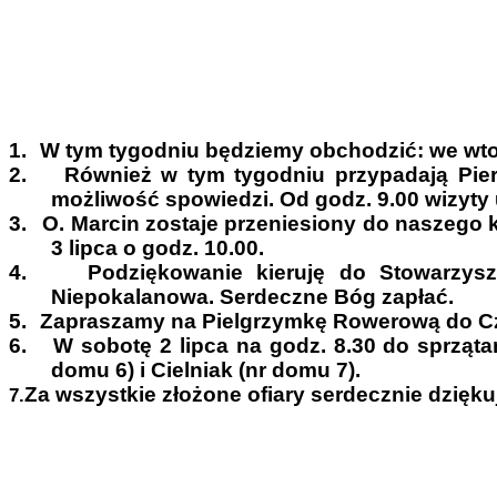
1.
W tym tygodniu będziemy obchodzić: we wtor
2.
Również w tym tygodniu przypadają Pier
możliwość spowiedzi. Od godz. 9.00 wizyty
3.
O. Marcin zostaje przeniesiony do naszego 
3 lipca o godz. 10.00.
4.
Podziękowanie kieruję do Stowarzys
Niepokalanowa. Serdeczne Bóg zapłać.
5.
Zapraszamy na Pielgrzymkę Rowerową do Czę
6.
W sobotę 2 lipca na godz. 8.30 do sprząt
domu 6) i Cielniak (nr domu 7).
Za wszystkie złożone
ofiary serdecznie dzięk
7.