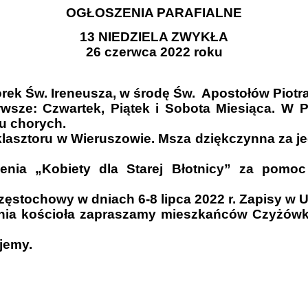
OGŁOSZENIA PARAFIALNE
13 NIEDZIELA ZWYKŁA
26 czerwca 2022 roku
ek Św. Ireneusza, w środę Św. Apostołów Piotra
wsze: Czwartek, Piątek i Sobota Miesiąca. W P
 u chorych.
klasztoru w Wieruszowie. Msza dziękczynna za je
zenia „Kobiety dla Starej Błotnicy” za pomo
stochowy w dniach 6-8 lipca 2022 r. Zapisy w U
ania kościoła zapraszamy mieszkańców Czyżówk
ujemy.