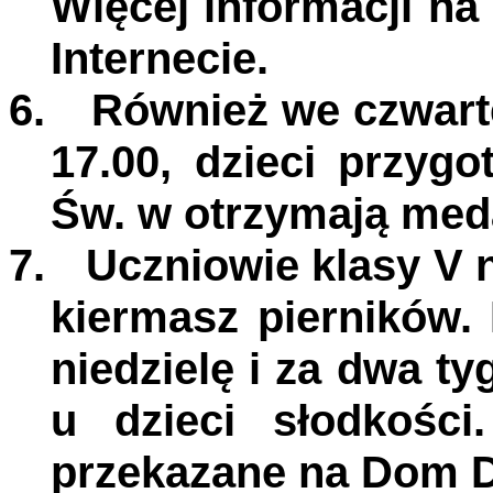
Więcej informacji na
Internecie.
6.
Również we czwart
17.00, dzieci przyg
Św. w otrzymają meda
7.
Uczniowie klasy V n
kiermasz pierników.
niedzielę i za dwa t
u dzieci słodkośc
przekazane na Dom 