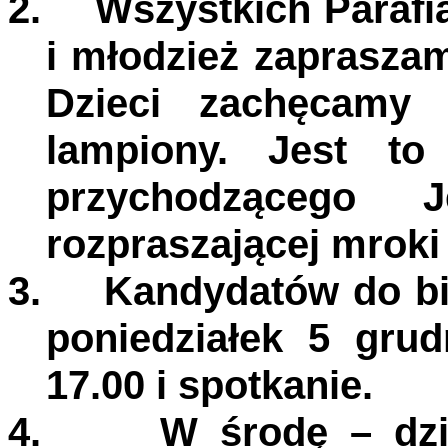
2.
Wszystkich Parafi
i młodzież zapraszam
Dzieci zachęcamy 
lampiony. Jest to
przychodzącego J
rozpraszającej mroki
3.
Kandydatów do b
poniedziałek 5 gru
17.00 i spotkanie.
4.
W środę – dz