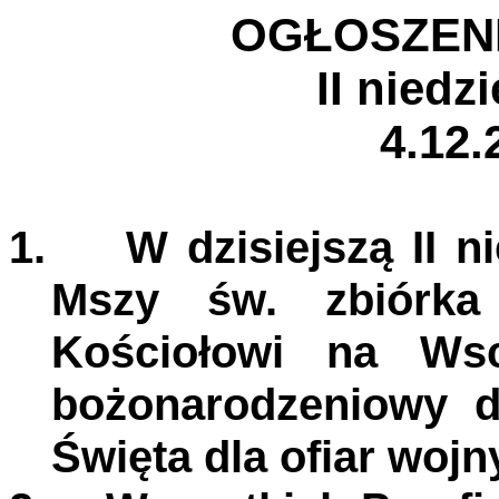
OGŁOSZENI
II niedz
4.12.
1.
W dzisiejszą II 
Mszy św. zbiórk
Kościołowi na Wsc
bożonarodzeniowy 
Święta dla ofiar wojn