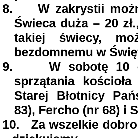
8.
W zakrystii moż
Świeca duża – 20 zł.
takiej świecy, m
bezdomnemu w Święta 
9.
W sobotę 10 
sprzątania kościoł
Starej Błotnicy Pa
83), Fercho (nr 68) i 
10.
Za wszelkie dobro 