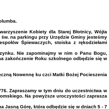
olumba.
arzyszenie Kobiety dla Starej Błotnicy, Wójta
y św. na parkingu przy Urzędzie Gminy jesteśmy
espołów Śpiewaczych, stoiska z rękodziełami
czynku. Nie zapominajmy w nim o Panu Bogu,
. na zakończenie Roku szkolnego odbędzie się w
ięczną Nowennę ku czci Matki Bożej Pocieszenia
’76. Zapraszamy w tym dniu do uczestnictwa w
Żeromskiego. Na powyższe uroczystości zaprasza
a Jasną Górę, która odbędzie się w dniach 5 - 7