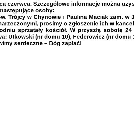
ońca czerwca. Szczegółowe informacje można uzy
 następujące osoby:
. Trójcy w Chynowie i Paulina Maciak zam. w Ja
zeczonymi, prosimy o zgłoszenie ich w kancelar
niu sprzątały kościół. W przyszłą sobotę 24 
 Utkowski (nr domu 10), Federowicz (nr domu 13
ówimy serdeczne – Bóg zapłać!