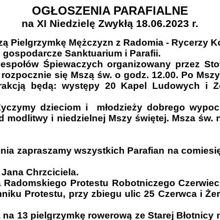
OGŁOSZENIA PARAFIALNE
na XI Niedzielę Zwykłą 18.06.2023 r.
zą Pielgrzymkę Mężczyzn z Radomia - Rycerzy K
 gospodarcze Sanktuarium i Parafii.
 Zespołów Śpiewaczych organizowany przez Stow
rozpocznie się Mszą św. o godz. 12.00. Po Msz
atrakcją będą: występy 20 Kapel Ludowych i Z
 Życzymy dzieciom i młodzieży dobrego wypo
d modlitwy i niedzielnej Mszy świętej. Msza św
dnia zapraszamy wszystkich Parafian na comies
 Jana Chrzciciela.
a Radomskiego Protestu Robotniczego Czerwiec
niku Protestu, przy zbiegu ulic 25 Czerwca i 
na 13 pielgrzymkę rowerową ze Starej Błotnicy n