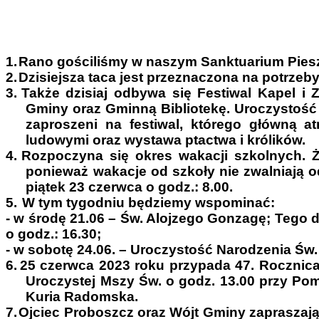
1.
Rano gościliśmy w naszym Sanktuarium Pies
2.
Dzisiejsza taca jest przeznaczona na potrzeby
3.
Także dzisiaj odbywa się Festiwal Kapel i
Gminy oraz Gminną Bibliotekę. Uroczystość 
zaproszeni na festiwal, którego główną 
ludowymi oraz wystawa ptactwa i królików.
4.
Rozpoczyna się okres wakacji szkolnych.
ponieważ wakacje od szkoły nie zwalniają o
piątek 23 czerwca o godz.: 8.00.
5.
W tym tygodniu będziemy wspominać:
- w środę 21.06 – Św. Alojzego Gonzagę; Tego 
o godz.: 16.30;
- w sobotę 24.06. – Uroczystość Narodzenia Św.
6.
25 czerwca 2023 roku przypada 47. Rocznic
Uroczystej Mszy Św. o godz. 13.00 przy Pom
Kuria Radomska.
7.
Ojciec Proboszcz oraz Wójt Gminy zapraszają 