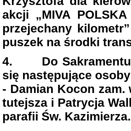
Krzysztofa dla kiero
akcji „MIVA POLSKA 
przejechany kilometr”
puszek
na środki tran
4.
Do Sakramentu
się następujące osoby
- Damian Kocon zam. w
tutejsza i Patrycja W
parafii Św. Kazimierza