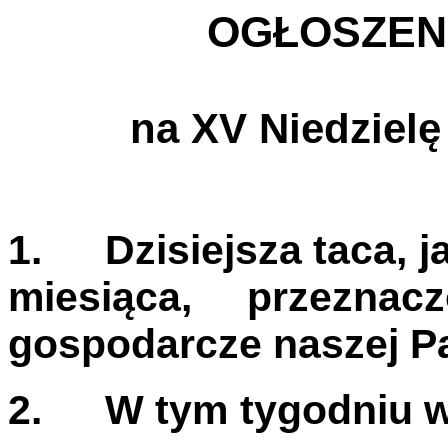
OGŁOSZEN
na XV Niedzielę
1.
Dzisiejsza taca, j
miesiąca, przezna
gospodarcze naszej Par
2.
W tym tygodniu w 