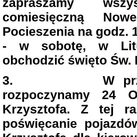
zapraszamy wszy
comiesięczną No
Pocieszenia na godz. 1
- w sobotę, w Litu
obchodzić święto Św. 
3.
W prz
rozpoczynamy
24 O
Krzysztofa.
Z tej ra
poświęcanie pojazdó