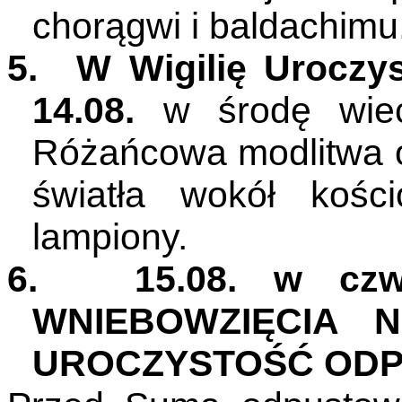
chorągwi i baldachimu
5.
W Wigilię Uroczy
14.08.
w środę wie
Różańcowa modlitwa o 
światła wokół kośc
lampiony.
6.
15.08. w czw
WNIEBOWZIĘCIA N
UROCZYSTOŚĆ OD