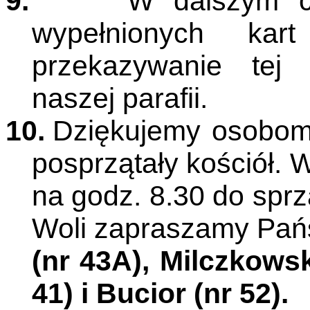
9.
W dalszym c
wypełnionych ka
przekazywanie tej
naszej parafii.
10.
Dziękujemy osobom,
posprzątały kościół. 
na godz. 8.30 do sprz
Woli zapraszamy Pań
(nr 43A), Milczkowsk
41) i Bucior (nr 52).