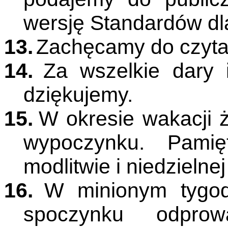
wersję Standardów dla
13.
Zachęcamy do czytani
14.
Za wszelkie dary i
dziękujemy.
15.
W okresie wakacji
wypoczynku. Pami
modlitwie i niedzielne
16.
W minionym tygod
spoczynku odprow