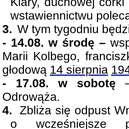
Klary, duchowej córki
wstawiennictwu poleca
3.
W tym tygodniu będz
- 14.08. w środę –
wsp
Marii Kolbego, francisz
głodową
14 sierpnia
19
- 17.08. w sobotę
–
Odrowąża.
4.
Zbliża się odpust 
o wcześniejsze pr