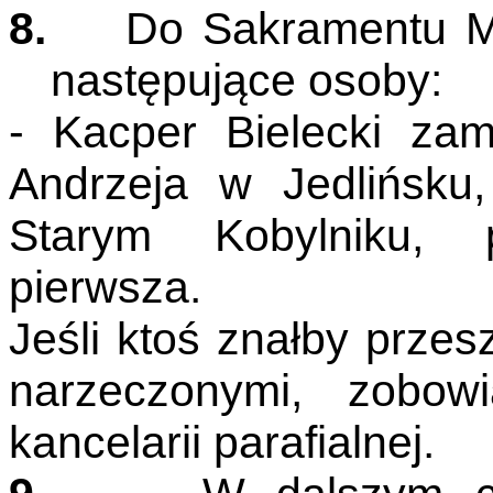
8.
Do Sakramentu M
następujące osoby:
- Kacper Bielecki zam
Andrzeja w Jedlińsku
Starym Kobylniku, p
pierwsza.
Jeśli ktoś znałby prz
narzeczonymi, zobow
kancelarii parafialnej
.