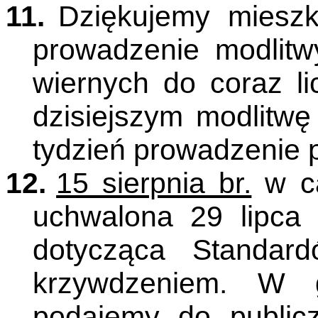
11.
Dziękujemy miesz
prowadzenie modlitw
wiernych do coraz li
dzisiejszym modlitwę
tydzień prowadzenie 
12.
15 sierpnia br.
w ca
uchwalona 29 lipca
dotycząca Standar
krzywdzeniem. W g
podajemy do public