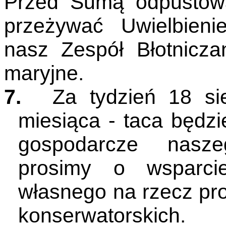
P
rzed Sumą odpustow
przeżywać Uwielbieni
nasz Zespół Błotnicza
maryjne.
7.
Za tydzień 18 sier
miesiąca - taca będz
gospodarcze nasze
prosimy o wsparci
własnego na rzecz p
konserwatorskich.