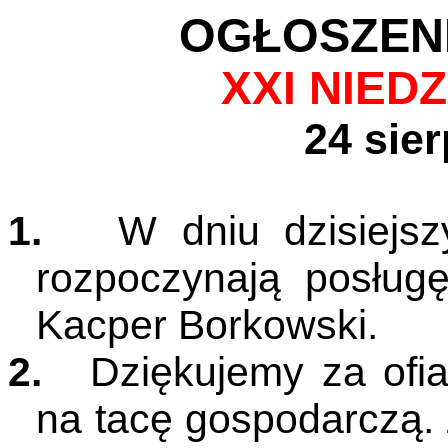
OGŁOSZENI
XXI NIED
24 sier
1.
W dniu dzisiejs
rozpoczynają posługę
Kacper Borkowski.
2.
Dziękujemy za ofi
na tacę gospodarczą.