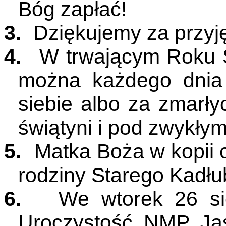
Bóg zapłać!
3.
Dziękujemy za przyję
4.
W trwającym Roku 
można każdego dnia
siebie albo za zmarł
świątyni i pod zwykły
5.
Matka Boża w kopii
rodziny Starego Kadłu
6.
We wtorek 26 si
Uroczystość NMP Jasn