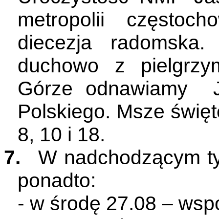
metropolii częstoch
diecezja radomska.
duchowo z pielgrzy
Górze odnawiamy Ja
Polskiego. Msze święt
8, 10 i 18.
7.
W nadchodzącym ty
ponadto:
- w środę 27.08 – wsp