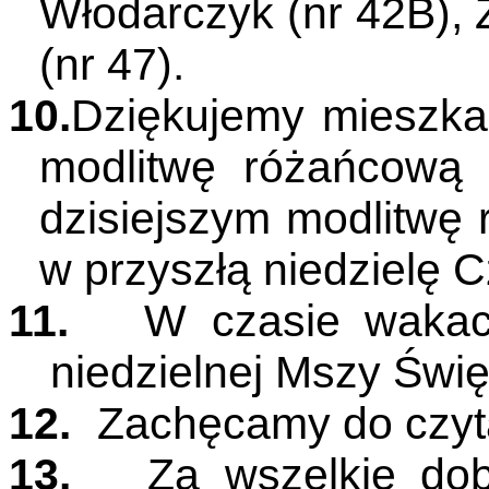
Włodarczyk (nr 42B), 
(nr 47).
10.
Dziękujemy mieszka
modlitwę różańcową 
dzisiejszym modlitwę
w przyszłą niedzielę 
11.
W czasie wakacj
niedzielnej Mszy Święt
12.
Zachęcamy do czytan
13.
Za wszelkie dob