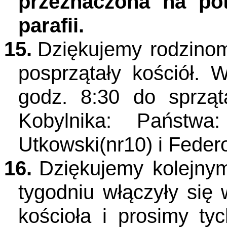
przeznaczona na po
parafii.
15.
Dziękujemy rodzinom
posprzątały kościół. 
godz. 8:30 do sprząt
Kobylnika: Państwa:
Utkowski(nr10) i Feder
16.
Dziękujemy kolejny
tygodniu włączyły się
kościoła i prosimy ty