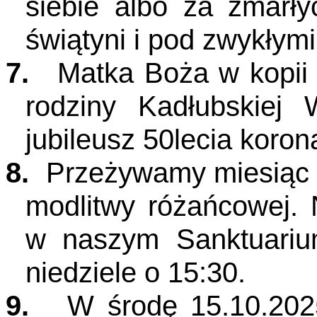
siebie albo za zmarł
świątyni i pod zwykłym
7.
Matka Boża w kopii
rodziny Kadłubskiej 
jubileusz 50lecia korona
8.
Przeżywamy miesiąc p
modlitwy różańcowej.
w naszym Sanktuariu
niedziele o 15:30.
9.
W środę 15.10.2025