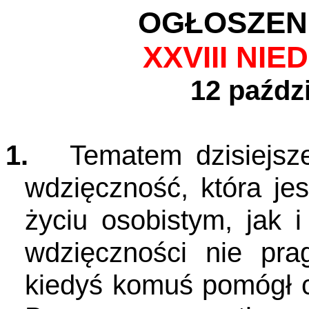
OGŁOSZEN
XXVIII NI
12 paździ
1.
Tematem dzisiejsz
wdzięczność, która j
życiu osobistym, jak 
wdzięczności nie pra
kiedyś komuś pomógł 