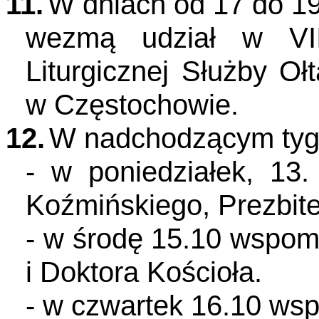
11.
W dniach od 17 do 19 
wezmą udział w VII 
Liturgicznej Służby O
w Częstochowie.
12.
W nadchodzącym tyg
- w poniedziałek, 13
Koźmińskiego, Prezbite
- w środę 15.10 wspom.
i Doktora Kościoła.
- w czwartek 16.10 wsp