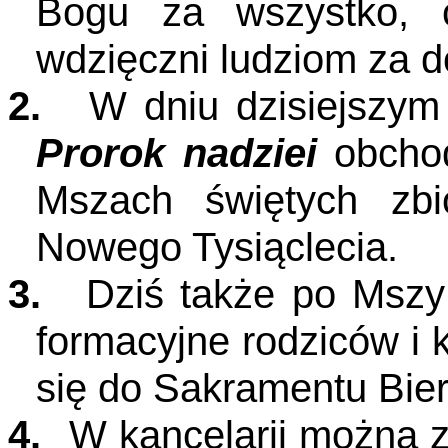
Bogu za wszystko, 
wdzięczni ludziom za d
2.
W dniu dzisiejszy
Prorok nadziei
obchod
Mszach świętych zb
Nowego Tysiąclecia.
3.
Dziś także po Mszy
formacyjne rodziców i
się do Sakramentu Bi
4.
W kancelarii można 