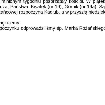
minionym tygodniu posprzątały kościół. W piątek
dza, Państwa: Kwatek (nr 19), Górnik (nr 19a), Sąp
ańcowej rozpoczyna Kadłub, a w przyszłą niedziel
ziękujemy.
poczynku odprowadziliśmy śp. Marka Różańskiego