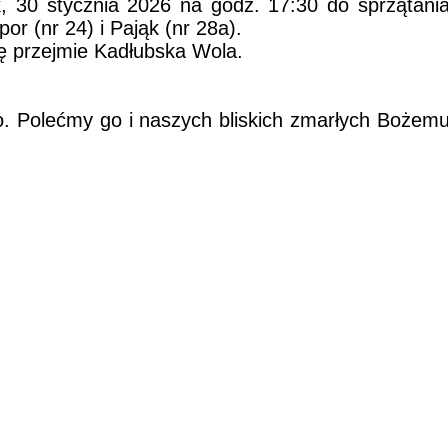
, 30 stycznia 2026 na godz. 17:30 do sprzątani
or (nr 24) i Pająk (nr 28a).
ę przejmie Kadłubska Wola.
. Polećmy go i naszych bliskich zmarłych Bożem