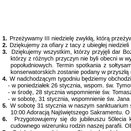
1.
Przeżywamy III niedzielę zwykłą, którą przeży
2.
Dziękujemy za ofiary z tacy z ubiegłej niedzi
3.
Dziękujemy wszystkim, którzy przyjęli dar B
którzy z różnych przyczyn nie byli obecni w 
popołudniowych. Termin spotkania z sołtysam
konserwatorskich zostanie podany w przyszłą n
4.
W nadchodzącym tygodniu będziemy obchodzi
- w poniedziałek 26 stycznia, wspom. św. Tymo
- w środę, 28 stycznia wspomnienie św. Tomasz
- w sobotę, 31 stycznia, wspomnienie św. Jana
5.
W sobotę 31 stycznia w naszym sanktuarium sp
10:00 Adoracją Najświętszego Sakramentu. O g
6.
Przygotowujemy się do jubileuszu 50lecia
cudownego wizerunku rodzin naszej parafii. 