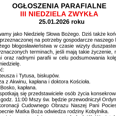
OGŁOSZENIA PARAFIALNE
III NIEDZIELA ZWYKŁA
25.01.2026 roku
wamy jako Niedzielę Słowa Bożego. Dziś także koń
eli przeznaczonej na potrzeby gospodarcze naszego
ożego błogosławieństwa w czasie wizyty duszpaste
wyznaczonych terminach, jeśli mają takie życzenie
i oraz radnymi parafii w celu podsumowania kol
iedzielę.
ć:
teusza i Tytusa, biskupów.
a z Akwinu, kapłana i doktora Kościoła.
 Bosko, kapłana.
otkają się przedstawiciele osób życia konsekrowa
odz. 11:00 Mszy św. będzie przewodniczył Ordynar
 koronacji Cudownego Obrazu Naszej Pani Pocies
Obecnie Matka Boża odwiedza rodziny Kobylnika.