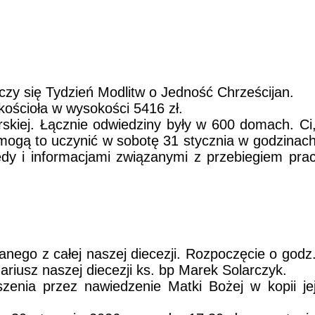
czy się Tydzień Modlitw o Jedność Chrześcijan.
 kościoła w wysokości 5416 zł.
rskiej. Łącznie odwiedziny były w 600 domach. Ci
, mogą to uczynić w sobotę 31 stycznia w godzinac
ędy i informacjami związanymi z przebiegiem pra
nego z całej naszej diecezji. Rozpoczęcie o godz
iusz naszej diecezji ks. bp Marek Solarczyk.
zenia przez nawiedzenie Matki Bożej w kopii je